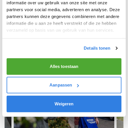
We hopen dat je snel aan de slag kunt en wensen
informatie over uw gebruik van onze site met onze
je veel succes! 🚴‍♂️💨
partners voor social media, adverteren en analyse. Deze
partners kunnen deze gegevens combineren met andere
informatie die u aan ze heeft verstrekt of die ze hebben
verzameld op basis van uw gebruik van hun services.
Meld je aan als krantenbezorger!
Details tonen
Alles toestaan
Aanpassen
Weigeren