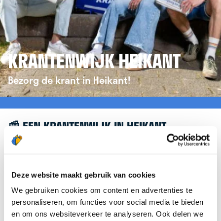
KRANTENWIJK HEIKANT
Bezorg de krant in Heikant!
📰 EEN KRANTENWIJK IN HEIKANT
Leuk dat je geïnteresseerd bent in een
krantenwijk in Heikant! Om je verder te helpen,
verwijzen we je graag door naar de website van
Deze website maakt gebruik van cookies
krantenbezorgen.nl
. Daar kun je je eenvoudig
We gebruiken cookies om content en advertenties te
aanmelden om de krant te bezorgen in Heikant.
personaliseren, om functies voor social media te bieden
en om ons websiteverkeer te analyseren. Ook delen we