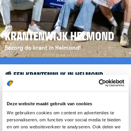
KRANTENWIJK HELMOND
Bezorg de krant in Helmond!
📰 EEN KRANTENWIJK IN HELMOND
Leuk dat je geïnteresseerd bent in een
krantenwijk in Helmond! Om je verder te helpen,
verwijzen we je graag door naar de website van
Deze website maakt gebruik van cookies
krantenbezorgen.nl
. Daar kun je je eenvoudig
We gebruiken cookies om content en advertenties te
aanmelden om de krant te bezorgen in Helmond.
personaliseren, om functies voor social media te bieden
en om ons websiteverkeer te analyseren. Ook delen we