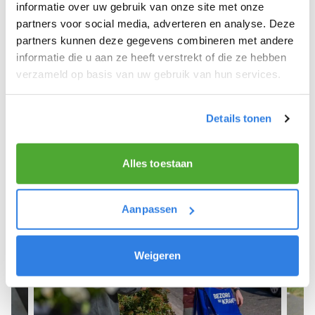
We hopen dat je snel aan de slag kunt en wensen
informatie over uw gebruik van onze site met onze
je veel succes! 🚴‍♂️💨
partners voor social media, adverteren en analyse. Deze
partners kunnen deze gegevens combineren met andere
informatie die u aan ze heeft verstrekt of die ze hebben
verzameld op basis van uw gebruik van hun services.
Meld je aan als krantenbezorger!
Details tonen
Alles toestaan
Aanpassen
Weigeren