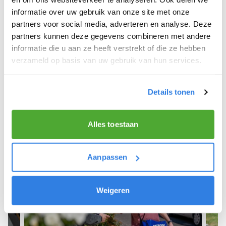
informatie over uw gebruik van onze site met onze
We hopen dat je snel aan de slag kunt en wensen
partners voor social media, adverteren en analyse. Deze
je veel succes! 🚴‍♂️💨
partners kunnen deze gegevens combineren met andere
informatie die u aan ze heeft verstrekt of die ze hebben
verzameld op basis van uw gebruik van hun services.
Meld je aan als krantenbezorger!
Details tonen
Alles toestaan
Aanpassen
Weigeren