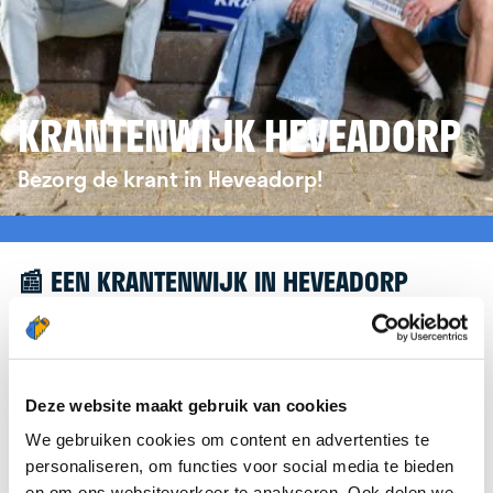
KRANTENWIJK HEVEADORP
Bezorg de krant in Heveadorp!
📰 EEN KRANTENWIJK IN HEVEADORP
Leuk dat je geïnteresseerd bent in een
krantenwijk in Heveadorp! Om je verder te helpen,
verwijzen we je graag door naar de website van
Deze website maakt gebruik van cookies
krantenbezorgen.nl
. Daar kun je je eenvoudig
We gebruiken cookies om content en advertenties te
aanmelden om de krant te bezorgen in
personaliseren, om functies voor social media te bieden
Heveadorp.
en om ons websiteverkeer te analyseren. Ook delen we