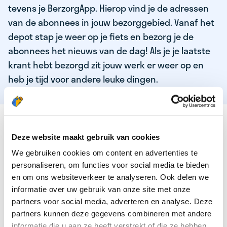
tevens je BerzorgApp. Hierop vind je de adressen
van de abonnees in jouw bezorggebied. Vanaf het
depot stap je weer op je fiets en bezorg je de
abonnees het nieuws van de dag! Als je je laatste
krant hebt bezorgd zit jouw werk er weer op en
heb je tijd voor andere leuke dingen.
DEZE KWALITEITEN HEEFT ONZE TOP
KRANTENBEZORGER
Deze website maakt gebruik van cookies
We gebruiken cookies om content en advertenties te
Je bent verantwoordelijk en zelfstandig
personaliseren, om functies voor social media te bieden
Je houdt van lekker bewegen in de frisse lucht
en om ons websiteverkeer te analyseren. Ook delen we
informatie over uw gebruik van onze site met onze
Je houdt vooral van fijn werk dat lekker bijverdient!
partners voor social media, adverteren en analyse. Deze
Je wordt blij van het bezorgen van het laatste nieuws
partners kunnen deze gegevens combineren met andere
informatie die u aan ze heeft verstrekt of die ze hebben