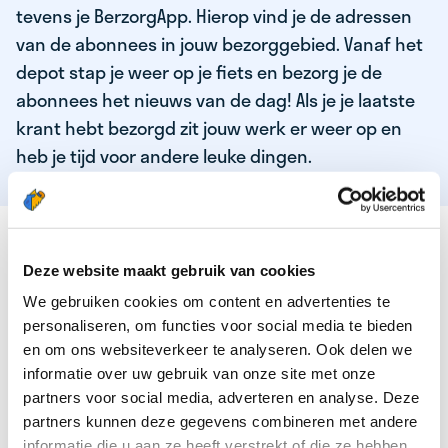
tevens je BerzorgApp. Hierop vind je de adressen
van de abonnees in jouw bezorggebied. Vanaf het
depot stap je weer op je fiets en bezorg je de
abonnees het nieuws van de dag! Als je je laatste
krant hebt bezorgd zit jouw werk er weer op en
heb je tijd voor andere leuke dingen.
DEZE KWALITEITEN HEEFT ONZE TOP
KRANTENBEZORGER
Deze website maakt gebruik van cookies
We gebruiken cookies om content en advertenties te
Je bent verantwoordelijk en zelfstandig
personaliseren, om functies voor social media te bieden
Je houdt van lekker bewegen in de frisse lucht
en om ons websiteverkeer te analyseren. Ook delen we
informatie over uw gebruik van onze site met onze
Je houdt vooral van fijn werk dat lekker bijverdient!
partners voor social media, adverteren en analyse. Deze
Je wordt blij van het bezorgen van het laatste nieuws
partners kunnen deze gegevens combineren met andere
informatie die u aan ze heeft verstrekt of die ze hebben