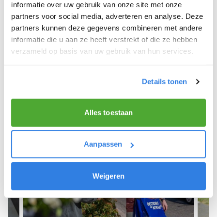
We hopen dat je snel aan de slag kunt en wensen
informatie over uw gebruik van onze site met onze
je veel succes! 🚴‍♂️💨
partners voor social media, adverteren en analyse. Deze
partners kunnen deze gegevens combineren met andere
informatie die u aan ze heeft verstrekt of die ze hebben
verzameld op basis van uw gebruik van hun services.
Meld je aan als krantenbezorger!
Details tonen
Alles toestaan
Aanpassen
Weigeren