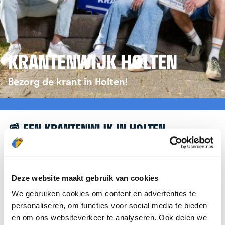
KRANTENWIJK HOLTEN
Bezorg de krant in Holten!
📰 EEN KRANTENWIJK IN HOLTEN
Leuk dat je geïnteresseerd bent in een
krantenwijk in Holten! Om je verder te helpen,
verwijzen we je graag door naar de website van
Deze website maakt gebruik van cookies
krantenbezorgen.nl
. Daar kun je je eenvoudig
We gebruiken cookies om content en advertenties te
aanmelden om de krant te bezorgen in Holten.
personaliseren, om functies voor social media te bieden
en om ons websiteverkeer te analyseren. Ook delen we