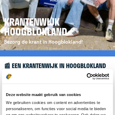
KRANTENWIJK
HOOGBLOKLAND
Bezorg de krant in Hoogblokland!
📰 EEN KRANTENWIJK IN HOOGBLOKLAND
Leuk dat je geïnteresseerd bent in een
krantenwijk in Hoogblokland! Om je verder te
helpen, verwijzen we je graag door naar de
Deze website maakt gebruik van cookies
website van
krantenbezorgen.nl
. Daar kun je je
We gebruiken cookies om content en advertenties te
eenvoudig aanmelden om de krant te bezorgen in
personaliseren, om functies voor social media te bieden
Hoogblokland.
en om ons websiteverkeer te analyseren. Ook delen we