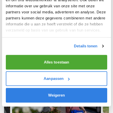
informatie over uw gebruik van onze site met onze
We hopen dat je snel aan de slag kunt en wensen
partners voor social media, adverteren en analyse. Deze
je veel succes! 🚴‍♂️💨
partners kunnen deze gegevens combineren met andere
informatie die u aan ze heeft verstrekt of die ze hebben
verzameld op basis van uw gebruik van hun services.
Meld je aan als krantenbezorger!
Details tonen
Alles toestaan
Aanpassen
Weigeren