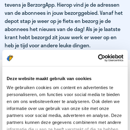
tevens je BerzorgApp. Hierop vind je de adressen
van de abonnees in jouw bezorggebied. Vanaf het
depot stap je weer op je fiets en bezorg je de
abonnees het nieuws van de dag! Als je je laatste
krant hebt bezorgd zit jouw werk er weer op en
heb je tijd voor andere leuke dingen.
DEZE KWALITEITEN HEEFT ONZE TOP
KRANTENBEZORGER
Deze website maakt gebruik van cookies
We gebruiken cookies om content en advertenties te
Je bent verantwoordelijk en zelfstandig
personaliseren, om functies voor social media te bieden
Je houdt van lekker bewegen in de frisse lucht
en om ons websiteverkeer te analyseren. Ook delen we
informatie over uw gebruik van onze site met onze
Je houdt vooral van fijn werk dat lekker bijverdient!
partners voor social media, adverteren en analyse. Deze
Je wordt blij van het bezorgen van het laatste nieuws
partners kunnen deze gegevens combineren met andere
informatie die u aan ze heeft verstrekt of die ze hebben