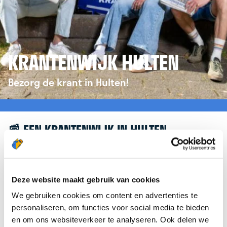
KRANTENWIJK HULTEN
Bezorg de krant in Hulten!
📰 EEN KRANTENWIJK IN HULTEN
Leuk dat je geïnteresseerd bent in een
krantenwijk in Hulten! Om je verder te helpen,
verwijzen we je graag door naar de website van
Deze website maakt gebruik van cookies
krantenbezorgen.nl
. Daar kun je je eenvoudig
We gebruiken cookies om content en advertenties te
aanmelden om de krant te bezorgen in Hulten.
personaliseren, om functies voor social media te bieden
en om ons websiteverkeer te analyseren. Ook delen we