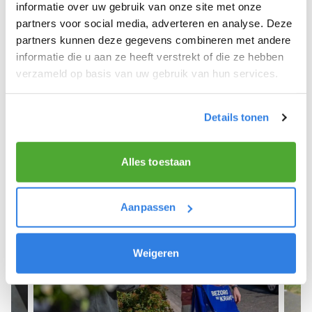
We hopen dat je snel aan de slag kunt en wensen
informatie over uw gebruik van onze site met onze
je veel succes! 🚴‍♂️💨
partners voor social media, adverteren en analyse. Deze
partners kunnen deze gegevens combineren met andere
informatie die u aan ze heeft verstrekt of die ze hebben
verzameld op basis van uw gebruik van hun services.
Meld je aan als krantenbezorger!
Details tonen
Alles toestaan
Aanpassen
Weigeren