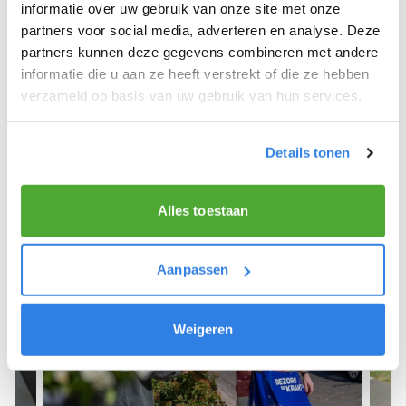
We hopen dat je snel aan de slag kunt en wensen
informatie over uw gebruik van onze site met onze
je veel succes! 🚴‍♂️💨
partners voor social media, adverteren en analyse. Deze
partners kunnen deze gegevens combineren met andere
informatie die u aan ze heeft verstrekt of die ze hebben
verzameld op basis van uw gebruik van hun services.
Meld je aan als krantenbezorger!
Details tonen
Alles toestaan
Aanpassen
Weigeren