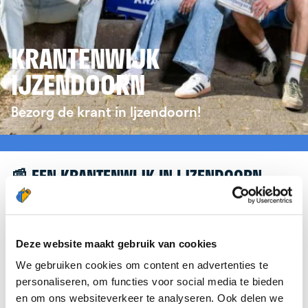
KRANTENWIJK
IJZENDOORN
Bezorg de krant in Ijzendoorn!
📰 EEN KRANTENWIJK IN IJZENDOORN
Leuk dat je geïnteresseerd bent in een
krantenwijk in Ijzendoorn! Om je verder te helpen,
verwijzen we je graag door naar de website van
Deze website maakt gebruik van cookies
krantenbezorgen.nl
. Daar kun je je eenvoudig
We gebruiken cookies om content en advertenties te
aanmelden om de krant te bezorgen in Ijzendoorn.
personaliseren, om functies voor social media te bieden
en om ons websiteverkeer te analyseren. Ook delen we