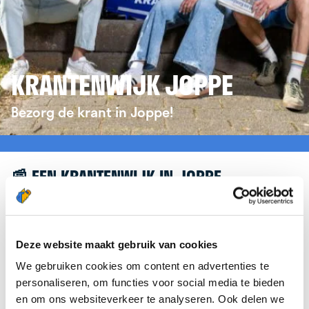
KRANTENWIJK JOPPE
Bezorg de krant in Joppe!
📰 EEN KRANTENWIJK IN JOPPE
Leuk dat je geïnteresseerd bent in een
krantenwijk in Joppe! Om je verder te helpen,
verwijzen we je graag door naar de website van
Deze website maakt gebruik van cookies
krantenbezorgen.nl
. Daar kun je je eenvoudig
We gebruiken cookies om content en advertenties te
aanmelden om de krant te bezorgen in Joppe.
personaliseren, om functies voor social media te bieden
en om ons websiteverkeer te analyseren. Ook delen we