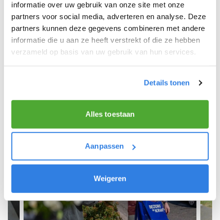
We hopen dat je snel aan de slag kunt en wensen
informatie over uw gebruik van onze site met onze
je veel succes! 🚴‍♂️💨
partners voor social media, adverteren en analyse. Deze
partners kunnen deze gegevens combineren met andere
informatie die u aan ze heeft verstrekt of die ze hebben
verzameld op basis van uw gebruik van hun services.
Meld je aan als krantenbezorger!
Details tonen
Alles toestaan
Aanpassen
Weigeren