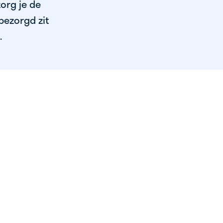
org je de
bezorgd zit
.