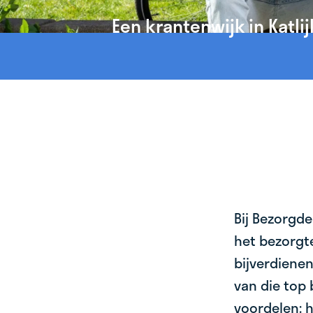
Een krantenwijk in Katlij
Bij Bezorgde
het bezorgte
bijverdienen
van die top 
voordelen: h