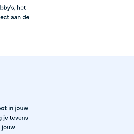
bby’s, het
irect aan de
pot in jouw
 je tevens
n jouw