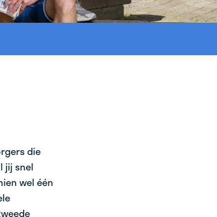
orgers die
jij snel
chien wel één
ele
 tweede