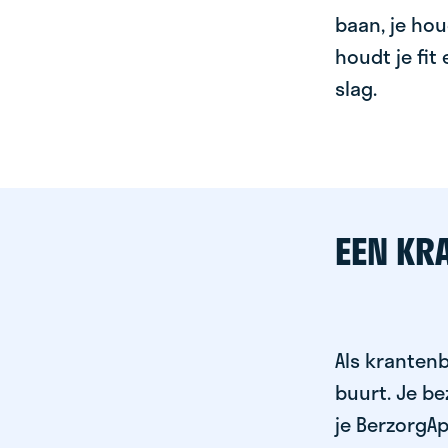
baan, je hou
houdt je fit
slag.
EEN KR
Als krantenb
buurt. Je b
je BerzorgAp