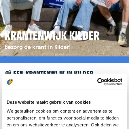
KRANTENWIJK KILDER
Bezorg de krant in Kilder!
📰 EEN KRANTENWIJK IN KILDER
Leuk dat je geïnteresseerd bent in een
krantenwijk in Kilder! Om je verder te helpen,
verwijzen we je graag door naar de website van
Deze website maakt gebruik van cookies
krantenbezorgen.nl
. Daar kun je je eenvoudig
We gebruiken cookies om content en advertenties te
aanmelden om de krant te bezorgen in Kilder.
personaliseren, om functies voor social media te bieden
en om ons websiteverkeer te analyseren. Ook delen we