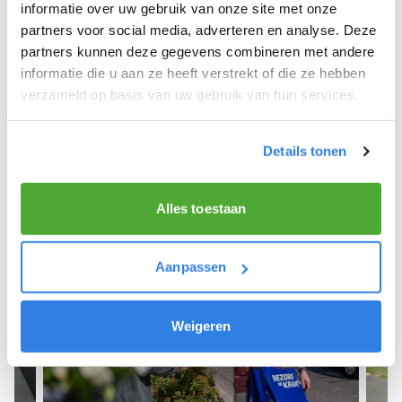
We hopen dat je snel aan de slag kunt en wensen
informatie over uw gebruik van onze site met onze
je veel succes! 🚴‍♂️💨
partners voor social media, adverteren en analyse. Deze
partners kunnen deze gegevens combineren met andere
informatie die u aan ze heeft verstrekt of die ze hebben
verzameld op basis van uw gebruik van hun services.
Meld je aan als krantenbezorger!
Details tonen
Alles toestaan
Aanpassen
Weigeren