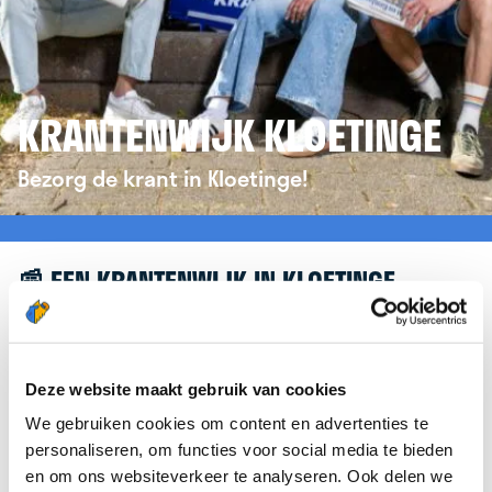
KRANTENWIJK KLOETINGE
Bezorg de krant in Kloetinge!
📰 EEN KRANTENWIJK IN KLOETINGE
Leuk dat je geïnteresseerd bent in een
krantenwijk in Kloetinge! Om je verder te helpen,
verwijzen we je graag door naar de website van
Deze website maakt gebruik van cookies
krantenbezorgen.nl
. Daar kun je je eenvoudig
We gebruiken cookies om content en advertenties te
aanmelden om de krant te bezorgen in Kloetinge.
personaliseren, om functies voor social media te bieden
en om ons websiteverkeer te analyseren. Ook delen we