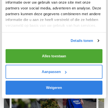
We hopen dat je snel aan de slag kunt en wensen
informatie over uw gebruik van onze site met onze
je veel succes! 🚴‍♂️💨
partners voor social media, adverteren en analyse. Deze
partners kunnen deze gegevens combineren met andere
informatie die u aan ze heeft verstrekt of die ze hebben
verzameld op basis van uw gebruik van hun services.
Meld je aan als krantenbezorger!
Details tonen
Alles toestaan
Aanpassen
Weigeren