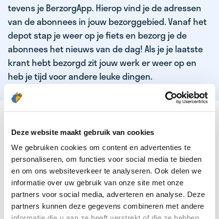
tevens je BerzorgApp. Hierop vind je de adressen
van de abonnees in jouw bezorggebied. Vanaf het
depot stap je weer op je fiets en bezorg je de
abonnees het nieuws van de dag! Als je je laatste
krant hebt bezorgd zit jouw werk er weer op en
heb je tijd voor andere leuke dingen.
DEZE KWALITEITEN HEEFT ONZE TOP
KRANTENBEZORGER
Deze website maakt gebruik van cookies
We gebruiken cookies om content en advertenties te
Je bent verantwoordelijk en zelfstandig
personaliseren, om functies voor social media te bieden
Je houdt van lekker bewegen in de frisse lucht
en om ons websiteverkeer te analyseren. Ook delen we
informatie over uw gebruik van onze site met onze
Je houdt vooral van fijn werk dat lekker bijverdient!
partners voor social media, adverteren en analyse. Deze
Je wordt blij van het bezorgen van het laatste nieuws
partners kunnen deze gegevens combineren met andere
informatie die u aan ze heeft verstrekt of die ze hebben