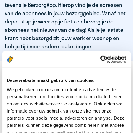
tevens je BerzorgApp. Hierop vind je de adressen
van de abonnees in jouw bezorggebied. Vanaf het
depot stap je weer op je fiets en bezorg je de
abonnees het nieuws van de dag! Als je je laatste
krant hebt bezorgd zit jouw werk er weer op en
heb je tijd voor andere leuke dingen.
DEZE KWALITEITEN HEEFT ONZE TOP
KRANTENBEZORGER
Deze website maakt gebruik van cookies
We gebruiken cookies om content en advertenties te
Je bent verantwoordelijk en zelfstandig
personaliseren, om functies voor social media te bieden
Je houdt van lekker bewegen in de frisse lucht
en om ons websiteverkeer te analyseren. Ook delen we
informatie over uw gebruik van onze site met onze
Je houdt vooral van fijn werk dat lekker bijverdient!
partners voor social media, adverteren en analyse. Deze
Je wordt blij van het bezorgen van het laatste nieuws
partners kunnen deze gegevens combineren met andere
informatie die u aan ze heeft verstrekt of die ze hebben