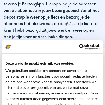
tevens je BerzorgApp. Hierop vind je de adressen
van de abonnees in jouw bezorggebied. Vanaf het
depot stap je weer op je fiets en bezorg je de
abonnees het nieuws van de dag! Als je je laatste
krant hebt bezorgd zit jouw werk er weer op en
heb je tijd voor andere leuke dingen.
DEZE KWALITEITEN HEEFT ONZE TOP
KRANTENBEZORGER
Deze website maakt gebruik van cookies
We gebruiken cookies om content en advertenties te
Je bent verantwoordelijk en zelfstandig
personaliseren, om functies voor social media te bieden
Je houdt van lekker bewegen in de frisse lucht
en om ons websiteverkeer te analyseren. Ook delen we
informatie over uw gebruik van onze site met onze
Je houdt vooral van fijn werk dat lekker bijverdient!
partners voor social media, adverteren en analyse. Deze
Je wordt blij van het bezorgen van het laatste nieuws
partners kunnen deze gegevens combineren met andere
informatie die u aan ze heeft verstrekt of die ze hebben