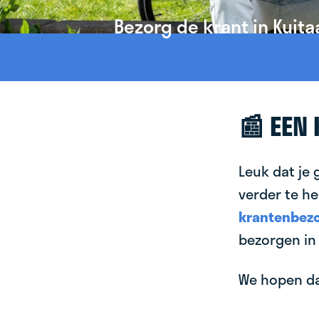
Bezorg de krant in Kuita
📰 EEN
Leuk dat je 
verder te he
krantenbezo
bezorgen in 
We hopen dat