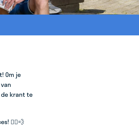
t! Om je
 van
 de krant te
! 🚴‍♂️💨