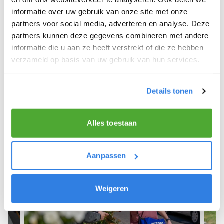
informatie over uw gebruik van onze site met onze
We hopen dat je snel aan de slag kunt en wensen
partners voor social media, adverteren en analyse. Deze
je veel succes! 🚴‍♂️💨
partners kunnen deze gegevens combineren met andere
informatie die u aan ze heeft verstrekt of die ze hebben
verzameld op basis van uw gebruik van hun services.
Meld je aan als krantenbezorger!
Details tonen
Alles toestaan
Aanpassen
Weigeren