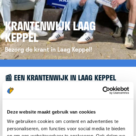
KRANTENWIJK LAAG
KEPPEL
Bezorg de krant in Laag Keppel!
📰 EEN KRANTENWIJK IN LAAG KEPPEL
Leuk dat je geïnteresseerd bent in een
krantenwijk in Laag Keppel! Om je verder te
helpen, verwijzen we je graag door naar de
Deze website maakt gebruik van cookies
website van
krantenbezorgen.nl
. Daar kun je je
We gebruiken cookies om content en advertenties te
eenvoudig aanmelden om de krant te bezorgen in
personaliseren, om functies voor social media te bieden
Laag Keppel.
en om ons websiteverkeer te analyseren. Ook delen we