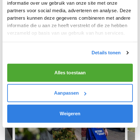
We hopen dat je snel aan de slag kunt en wensen
informatie over uw gebruik van onze site met onze
je veel succes! 🚴‍♂️💨
partners voor social media, adverteren en analyse. Deze
partners kunnen deze gegevens combineren met andere
informatie die u aan ze heeft verstrekt of die ze hebben
verzameld op basis van uw gebruik van hun services.
Meld je aan als krantenbezorger!
Details tonen
Alles toestaan
Aanpassen
Weigeren