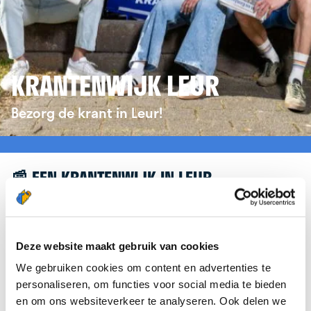
KRANTENWIJK LEUR
Bezorg de krant in Leur!
📰 EEN KRANTENWIJK IN LEUR
Leuk dat je geïnteresseerd bent in een
krantenwijk in Leur! Om je verder te helpen,
verwijzen we je graag door naar de website van
Deze website maakt gebruik van cookies
krantenbezorgen.nl
. Daar kun je je eenvoudig
We gebruiken cookies om content en advertenties te
aanmelden om de krant te bezorgen in Leur.
personaliseren, om functies voor social media te bieden
en om ons websiteverkeer te analyseren. Ook delen we