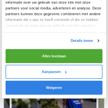
We hopen dat je snel aan de slag kunt en wensen
informatie over uw gebruik van onze site met onze
je veel succes! 🚴‍♂️💨
partners voor social media, adverteren en analyse. Deze
partners kunnen deze gegevens combineren met andere
informatie die u aan ze heeft verstrekt of die ze hebben
verzameld op basis van uw gebruik van hun services.
Meld je aan als krantenbezorger!
Details tonen
Alles toestaan
Aanpassen
Weigeren