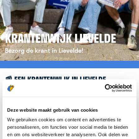
KRANTENWIJK LIEVELDE
Bezorg de krant in Lievelde!
📰 EEN KRANTENWIJK IN LIEVELDE
Leuk dat je geïnteresseerd bent in een
krantenwijk in Lievelde! Om je verder te helpen,
verwijzen we je graag door naar de website van
Deze website maakt gebruik van cookies
krantenbezorgen.nl
. Daar kun je je eenvoudig
We gebruiken cookies om content en advertenties te
aanmelden om de krant te bezorgen in Lievelde.
personaliseren, om functies voor social media te bieden
en om ons websiteverkeer te analyseren. Ook delen we