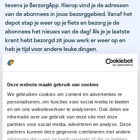
tevens je BerzorgApp. Hierop vind je de adressen
van de abonnees in jouw bezorggebied. Vanaf het
depot stap je weer op je fiets en bezorg je de
abonnees het nieuws van de dag! Als je je laatste
krant hebt bezorgd zit jouw werk er weer op en
heb je tijd voor andere leuke dingen.
DEZE KWALITEITEN HEEFT ONZE TOP
KRANTENBEZORGER
Deze website maakt gebruik van cookies
We gebruiken cookies om content en advertenties te
Je bent verantwoordelijk en zelfstandig
personaliseren, om functies voor social media te bieden
Je houdt van lekker bewegen in de frisse lucht
en om ons websiteverkeer te analyseren. Ook delen we
informatie over uw gebruik van onze site met onze
Je houdt vooral van fijn werk dat lekker bijverdient!
partners voor social media, adverteren en analyse. Deze
Je wordt blij van het bezorgen van het laatste nieuws
partners kunnen deze gegevens combineren met andere
informatie die u aan ze heeft verstrekt of die ze hebben