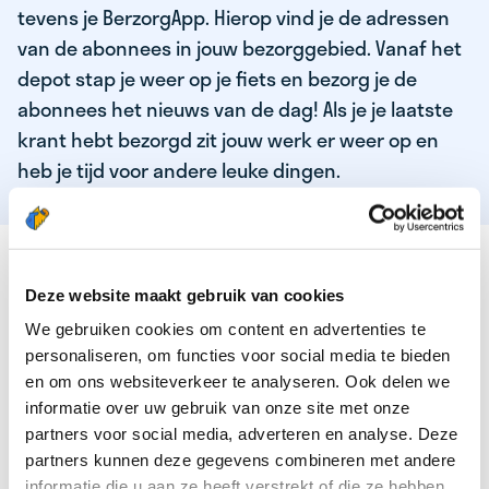
tevens je BerzorgApp. Hierop vind je de adressen
van de abonnees in jouw bezorggebied. Vanaf het
depot stap je weer op je fiets en bezorg je de
abonnees het nieuws van de dag! Als je je laatste
krant hebt bezorgd zit jouw werk er weer op en
heb je tijd voor andere leuke dingen.
DEZE KWALITEITEN HEEFT ONZE TOP
KRANTENBEZORGER
Deze website maakt gebruik van cookies
We gebruiken cookies om content en advertenties te
Je bent verantwoordelijk en zelfstandig
personaliseren, om functies voor social media te bieden
Je houdt van lekker bewegen in de frisse lucht
en om ons websiteverkeer te analyseren. Ook delen we
informatie over uw gebruik van onze site met onze
Je houdt vooral van fijn werk dat lekker bijverdient!
partners voor social media, adverteren en analyse. Deze
Je wordt blij van het bezorgen van het laatste nieuws
partners kunnen deze gegevens combineren met andere
informatie die u aan ze heeft verstrekt of die ze hebben