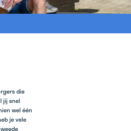
orgers die
jij snel
chien wel één
eb je vele
 tweede