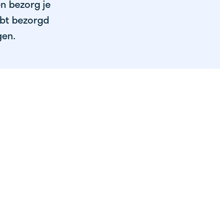
en bezorg je
ebt bezorgd
gen.