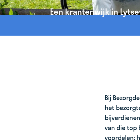
Een krantenwijk in Lyts
Bij Bezorgde
het bezorgte
bijverdienen
van die top 
voordelen: h