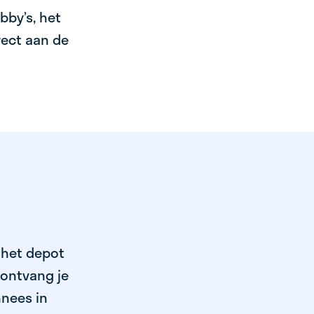
bby’s, het
irect aan de
 het depot
 ontvang je
nnees in