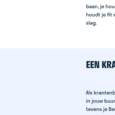
baan, je hou
houdt je fit
slag.
EEN KR
Als krantenb
in jouw buu
tevens je Be