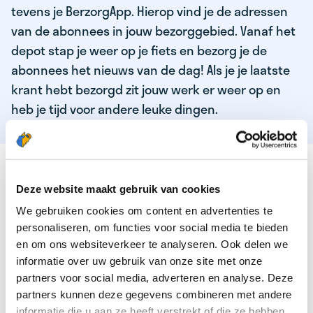
tevens je BerzorgApp. Hierop vind je de adressen
van de abonnees in jouw bezorggebied. Vanaf het
depot stap je weer op je fiets en bezorg je de
abonnees het nieuws van de dag! Als je je laatste
krant hebt bezorgd zit jouw werk er weer op en
heb je tijd voor andere leuke dingen.
DEZE KWALITEITEN HEEFT ONZE TOP
KRANTENBEZORGER
Deze website maakt gebruik van cookies
We gebruiken cookies om content en advertenties te
Je bent verantwoordelijk en zelfstandig
personaliseren, om functies voor social media te bieden
Je houdt van lekker bewegen in de frisse lucht
en om ons websiteverkeer te analyseren. Ook delen we
informatie over uw gebruik van onze site met onze
Je houdt vooral van fijn werk dat lekker bijverdient!
partners voor social media, adverteren en analyse. Deze
Je wordt blij van het bezorgen van het laatste nieuws
partners kunnen deze gegevens combineren met andere
informatie die u aan ze heeft verstrekt of die ze hebben