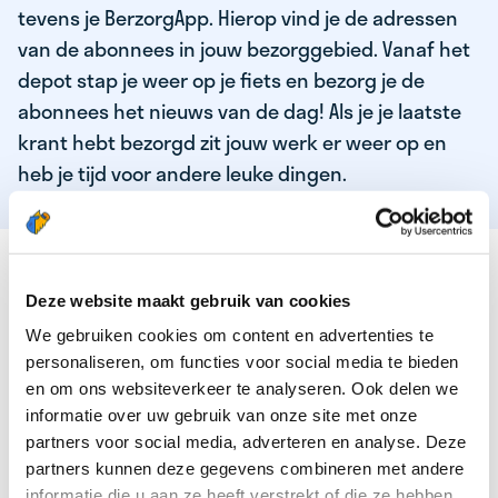
tevens je BerzorgApp. Hierop vind je de adressen
van de abonnees in jouw bezorggebied. Vanaf het
depot stap je weer op je fiets en bezorg je de
abonnees het nieuws van de dag! Als je je laatste
krant hebt bezorgd zit jouw werk er weer op en
heb je tijd voor andere leuke dingen.
DEZE KWALITEITEN HEEFT ONZE TOP
KRANTENBEZORGER
Deze website maakt gebruik van cookies
We gebruiken cookies om content en advertenties te
Je bent verantwoordelijk en zelfstandig
personaliseren, om functies voor social media te bieden
Je houdt van lekker bewegen in de frisse lucht
en om ons websiteverkeer te analyseren. Ook delen we
informatie over uw gebruik van onze site met onze
Je houdt vooral van fijn werk dat lekker bijverdient!
partners voor social media, adverteren en analyse. Deze
Je wordt blij van het bezorgen van het laatste nieuws
partners kunnen deze gegevens combineren met andere
informatie die u aan ze heeft verstrekt of die ze hebben