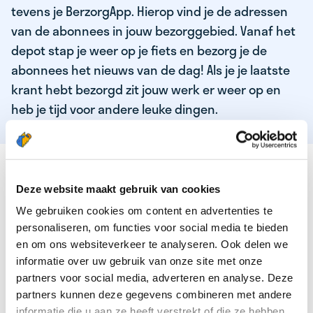
tevens je BerzorgApp. Hierop vind je de adressen
van de abonnees in jouw bezorggebied. Vanaf het
depot stap je weer op je fiets en bezorg je de
abonnees het nieuws van de dag! Als je je laatste
krant hebt bezorgd zit jouw werk er weer op en
heb je tijd voor andere leuke dingen.
DEZE KWALITEITEN HEEFT ONZE TOP
KRANTENBEZORGER
Deze website maakt gebruik van cookies
We gebruiken cookies om content en advertenties te
Je bent verantwoordelijk en zelfstandig
personaliseren, om functies voor social media te bieden
Je houdt van lekker bewegen in de frisse lucht
en om ons websiteverkeer te analyseren. Ook delen we
informatie over uw gebruik van onze site met onze
Je houdt vooral van fijn werk dat lekker bijverdient!
partners voor social media, adverteren en analyse. Deze
Je wordt blij van het bezorgen van het laatste nieuws
partners kunnen deze gegevens combineren met andere
informatie die u aan ze heeft verstrekt of die ze hebben