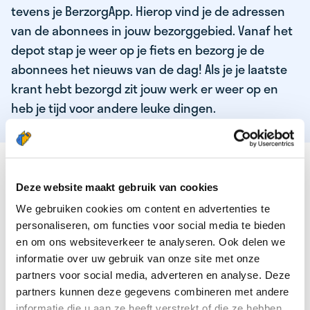
tevens je BerzorgApp. Hierop vind je de adressen
van de abonnees in jouw bezorggebied. Vanaf het
depot stap je weer op je fiets en bezorg je de
abonnees het nieuws van de dag! Als je je laatste
krant hebt bezorgd zit jouw werk er weer op en
heb je tijd voor andere leuke dingen.
DEZE KWALITEITEN HEEFT ONZE TOP
KRANTENBEZORGER
Deze website maakt gebruik van cookies
We gebruiken cookies om content en advertenties te
Je bent verantwoordelijk en zelfstandig
personaliseren, om functies voor social media te bieden
Je houdt van lekker bewegen in de frisse lucht
en om ons websiteverkeer te analyseren. Ook delen we
informatie over uw gebruik van onze site met onze
Je houdt vooral van fijn werk dat lekker bijverdient!
partners voor social media, adverteren en analyse. Deze
Je wordt blij van het bezorgen van het laatste nieuws
partners kunnen deze gegevens combineren met andere
informatie die u aan ze heeft verstrekt of die ze hebben