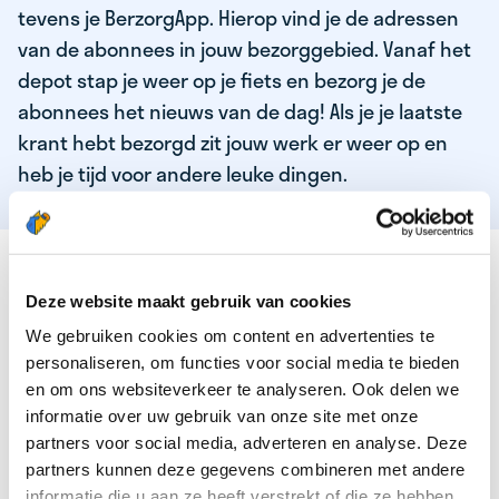
tevens je BerzorgApp. Hierop vind je de adressen
van de abonnees in jouw bezorggebied. Vanaf het
depot stap je weer op je fiets en bezorg je de
abonnees het nieuws van de dag! Als je je laatste
krant hebt bezorgd zit jouw werk er weer op en
heb je tijd voor andere leuke dingen.
DEZE KWALITEITEN HEEFT ONZE TOP
KRANTENBEZORGER
Deze website maakt gebruik van cookies
We gebruiken cookies om content en advertenties te
Je bent verantwoordelijk en zelfstandig
personaliseren, om functies voor social media te bieden
Je houdt van lekker bewegen in de frisse lucht
en om ons websiteverkeer te analyseren. Ook delen we
informatie over uw gebruik van onze site met onze
Je houdt vooral van fijn werk dat lekker bijverdient!
partners voor social media, adverteren en analyse. Deze
Je wordt blij van het bezorgen van het laatste nieuws
partners kunnen deze gegevens combineren met andere
informatie die u aan ze heeft verstrekt of die ze hebben