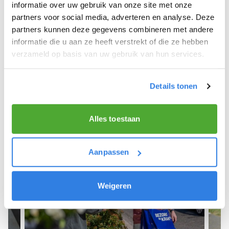
We hopen dat je snel aan de slag kunt en wensen
informatie over uw gebruik van onze site met onze
je veel succes! 🚴‍♂️💨
partners voor social media, adverteren en analyse. Deze
partners kunnen deze gegevens combineren met andere
informatie die u aan ze heeft verstrekt of die ze hebben
verzameld op basis van uw gebruik van hun services.
Meld je aan als krantenbezorger!
Details tonen
Alles toestaan
Aanpassen
Weigeren