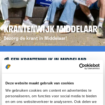
KRANTENWIJK MIDDELAAR
Bezorg de krant in Middelaar!
📰 EEN KRANTENWIJK IN MIDDELAAR
Leuk dat je geïnteresseerd bent in een
krantenwijk in Middelaar! Om je verder te helpen,
verwijzen we je graag door naar de website van
Deze website maakt gebruik van cookies
krantenbezorgen.nl
. Daar kun je je eenvoudig
We gebruiken cookies om content en advertenties te
aanmelden om de krant te bezorgen in Middelaar.
personaliseren, om functies voor social media te bieden
en om ons websiteverkeer te analyseren. Ook delen we