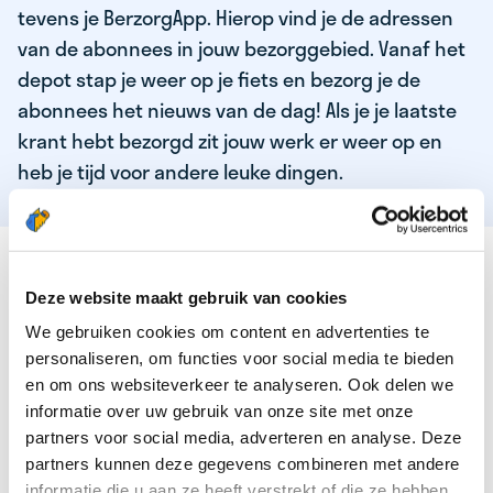
tevens je BerzorgApp. Hierop vind je de adressen
van de abonnees in jouw bezorggebied. Vanaf het
depot stap je weer op je fiets en bezorg je de
abonnees het nieuws van de dag! Als je je laatste
krant hebt bezorgd zit jouw werk er weer op en
heb je tijd voor andere leuke dingen.
DEZE KWALITEITEN HEEFT ONZE TOP
KRANTENBEZORGER
Deze website maakt gebruik van cookies
We gebruiken cookies om content en advertenties te
Je bent verantwoordelijk en zelfstandig
personaliseren, om functies voor social media te bieden
Je houdt van lekker bewegen in de frisse lucht
en om ons websiteverkeer te analyseren. Ook delen we
informatie over uw gebruik van onze site met onze
Je houdt vooral van fijn werk dat lekker bijverdient!
partners voor social media, adverteren en analyse. Deze
Je wordt blij van het bezorgen van het laatste nieuws
partners kunnen deze gegevens combineren met andere
informatie die u aan ze heeft verstrekt of die ze hebben