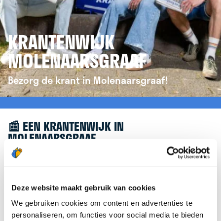
KRANTENWIJK
MOLENAARSGRAAF
Bezorg de krant in Molenaarsgraaf!
📰 EEN KRANTENWIJK IN
MOLENAARSGRAAF
Leuk dat je geïnteresseerd bent in een
krantenwijk in Molenaarsgraaf! Om je verder te
helpen, verwijzen we je graag door naar de
Deze website maakt gebruik van cookies
website van
krantenbezorgen.nl
. Daar kun je je
We gebruiken cookies om content en advertenties te
eenvoudig aanmelden om de krant te bezorgen in
personaliseren, om functies voor social media te bieden