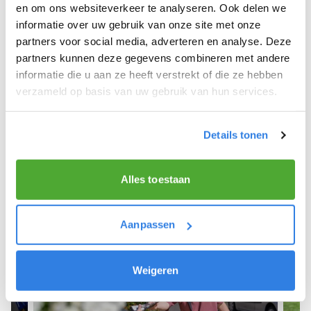
Molenaarsgraaf.
en om ons websiteverkeer te analyseren. Ook delen we
informatie over uw gebruik van onze site met onze
We hopen dat je snel aan de slag kunt en wensen
partners voor social media, adverteren en analyse. Deze
je veel succes! 🚴‍♂️💨
partners kunnen deze gegevens combineren met andere
informatie die u aan ze heeft verstrekt of die ze hebben
verzameld op basis van uw gebruik van hun services.
Meld je aan als krantenbezorger!
Details tonen
Alles toestaan
Aanpassen
Weigeren