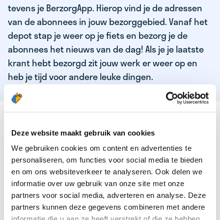
tevens je BerzorgApp. Hierop vind je de adressen
van de abonnees in jouw bezorggebied. Vanaf het
depot stap je weer op je fiets en bezorg je de
abonnees het nieuws van de dag! Als je je laatste
krant hebt bezorgd zit jouw werk er weer op en
heb je tijd voor andere leuke dingen.
DEZE KWALITEITEN HEEFT ONZE TOP
KRANTENBEZORGER
Deze website maakt gebruik van cookies
We gebruiken cookies om content en advertenties te
Je bent verantwoordelijk en zelfstandig
personaliseren, om functies voor social media te bieden
Je houdt van lekker bewegen in de frisse lucht
en om ons websiteverkeer te analyseren. Ook delen we
informatie over uw gebruik van onze site met onze
Je houdt vooral van fijn werk dat lekker bijverdient!
partners voor social media, adverteren en analyse. Deze
Je wordt blij van het bezorgen van het laatste nieuws
partners kunnen deze gegevens combineren met andere
informatie die u aan ze heeft verstrekt of die ze hebben