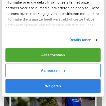
We hopen dat je snel aan de slag kunt en wensen
informatie over uw gebruik van onze site met onze
je veel succes! 🚴‍♂️💨
partners voor social media, adverteren en analyse. Deze
partners kunnen deze gegevens combineren met andere
informatie die u aan ze heeft verstrekt of die ze hebben
verzameld op basis van uw gebruik van hun services.
Meld je aan als krantenbezorger!
Details tonen
Alles toestaan
Aanpassen
Weigeren