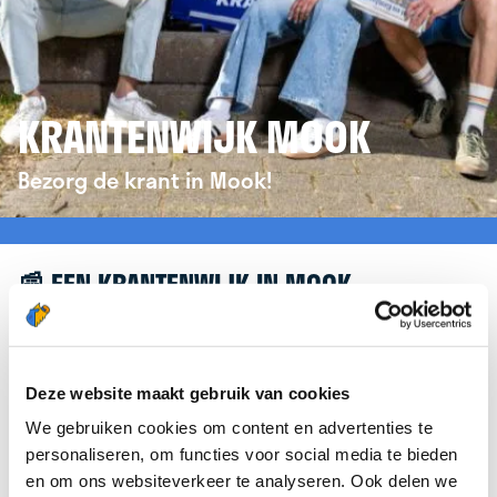
KRANTENWIJK MOOK
Bezorg de krant in Mook!
📰 EEN KRANTENWIJK IN MOOK
Leuk dat je geïnteresseerd bent in een
krantenwijk in Mook! Om je verder te helpen,
verwijzen we je graag door naar de website van
Deze website maakt gebruik van cookies
krantenbezorgen.nl
. Daar kun je je eenvoudig
We gebruiken cookies om content en advertenties te
aanmelden om de krant te bezorgen in Mook.
personaliseren, om functies voor social media te bieden
en om ons websiteverkeer te analyseren. Ook delen we