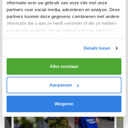
We hopen dat je snel aan de slag kunt en wensen
informatie over uw gebruik van onze site met onze
je veel succes! 🚴‍♂️💨
partners voor social media, adverteren en analyse. Deze
partners kunnen deze gegevens combineren met andere
informatie die u aan ze heeft verstrekt of die ze hebben
verzameld op basis van uw gebruik van hun services.
Meld je aan als krantenbezorger!
Details tonen
Alles toestaan
Aanpassen
Weigeren