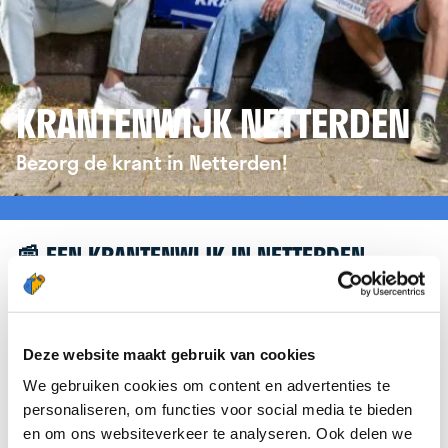
KRANTENWIJK NETTERDEN
Bezorg de krant in Netterden!
📰 EEN KRANTENWIJK IN NETTERDEN
Leuk dat je geïnteresseerd bent in een
krantenwijk in Netterden! Om je verder te helpen,
verwijzen we je graag door naar de website van
Deze website maakt gebruik van cookies
krantenbezorgen.nl
. Daar kun je je eenvoudig
We gebruiken cookies om content en advertenties te
aanmelden om de krant te bezorgen in Netterden.
personaliseren, om functies voor social media te bieden
en om ons websiteverkeer te analyseren. Ook delen we