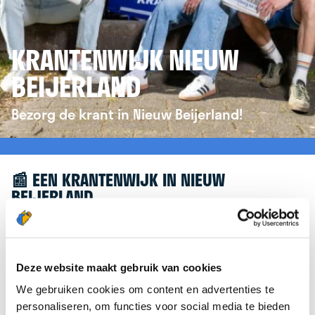
KRANTENWIJK NIEUW
BEIJERLAND
Bezorg de krant in Nieuw Beijerland!
📰 EEN KRANTENWIJK IN NIEUW
BEIJERLAND
Leuk dat je geïnteresseerd bent in een
krantenwijk in Nieuw Beijerland! Om je verder te
helpen, verwijzen we je graag door naar de
Deze website maakt gebruik van cookies
website van
krantenbezorgen.nl
. Daar kun je je
We gebruiken cookies om content en advertenties te
eenvoudig aanmelden om de krant te bezorgen in
personaliseren, om functies voor social media te bieden