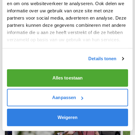
Nieuw Beijerland.
en om ons websiteverkeer te analyseren. Ook delen we
informatie over uw gebruik van onze site met onze
We hopen dat je snel aan de slag kunt en wensen
partners voor social media, adverteren en analyse. Deze
je veel succes! 🚴‍♂️💨
partners kunnen deze gegevens combineren met andere
informatie die u aan ze heeft verstrekt of die ze hebben
verzameld op basis van uw gebruik van hun services.
Meld je aan als krantenbezorger!
Details tonen
Alles toestaan
Aanpassen
Weigeren