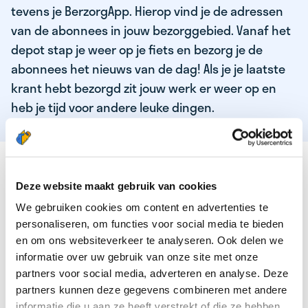
tevens je BerzorgApp. Hierop vind je de adressen
van de abonnees in jouw bezorggebied. Vanaf het
depot stap je weer op je fiets en bezorg je de
abonnees het nieuws van de dag! Als je je laatste
krant hebt bezorgd zit jouw werk er weer op en
heb je tijd voor andere leuke dingen.
DEZE KWALITEITEN HEEFT ONZE TOP
KRANTENBEZORGER
Deze website maakt gebruik van cookies
We gebruiken cookies om content en advertenties te
Je bent verantwoordelijk en zelfstandig
personaliseren, om functies voor social media te bieden
Je houdt van lekker bewegen in de frisse lucht
en om ons websiteverkeer te analyseren. Ook delen we
informatie over uw gebruik van onze site met onze
Je houdt vooral van fijn werk dat lekker bijverdient!
partners voor social media, adverteren en analyse. Deze
Je wordt blij van het bezorgen van het laatste nieuws
partners kunnen deze gegevens combineren met andere
informatie die u aan ze heeft verstrekt of die ze hebben