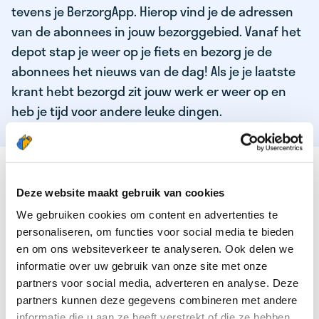
tevens je BerzorgApp. Hierop vind je de adressen
van de abonnees in jouw bezorggebied. Vanaf het
depot stap je weer op je fiets en bezorg je de
abonnees het nieuws van de dag! Als je je laatste
krant hebt bezorgd zit jouw werk er weer op en
heb je tijd voor andere leuke dingen.
DEZE KWALITEITEN HEEFT ONZE TOP
KRANTENBEZORGER
Deze website maakt gebruik van cookies
We gebruiken cookies om content en advertenties te
Je bent verantwoordelijk en zelfstandig
personaliseren, om functies voor social media te bieden
Je houdt van lekker bewegen in de frisse lucht
en om ons websiteverkeer te analyseren. Ook delen we
informatie over uw gebruik van onze site met onze
Je houdt vooral van fijn werk dat lekker bijverdient!
partners voor social media, adverteren en analyse. Deze
Je wordt blij van het bezorgen van het laatste nieuws
partners kunnen deze gegevens combineren met andere
informatie die u aan ze heeft verstrekt of die ze hebben