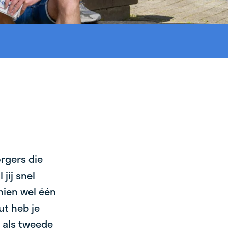
orgers die
jij snel
chien wel één
ut heb je
l als tweede