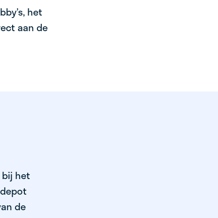
bby’s, het
irect aan de
bij het
 depot
van de