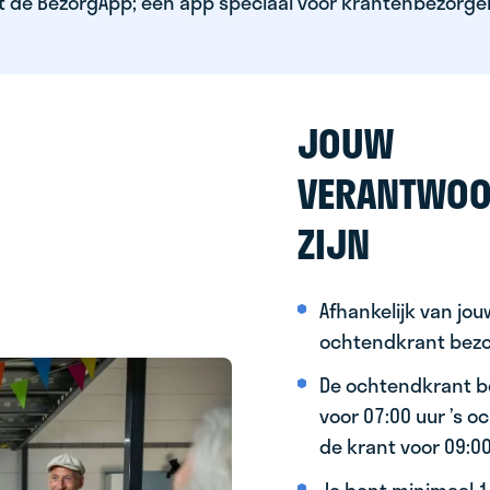
t de BezorgApp; een app speciaal voor krantenbezorge
JOUW
VERANTWOO
ZIJN
Afhankelijk van jo
ochtendkrant bez
De ochtendkrant b
voor 07:00 uur ’s 
de krant voor 09:0