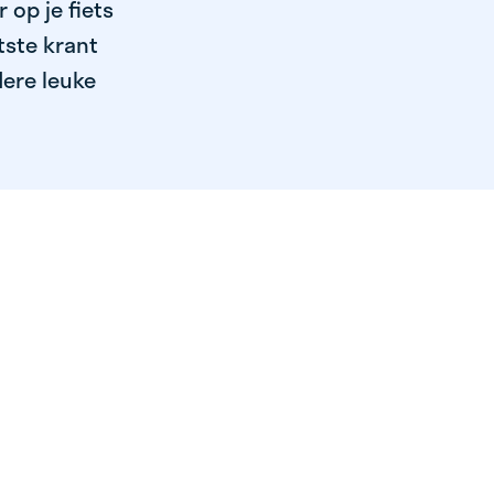
op je fiets
tste krant
dere leuke