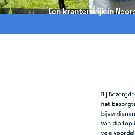
Een krantenwijk in Noor
Bij Bezorgde
het bezorgte
bijverdienen
van die top 
vele voordel