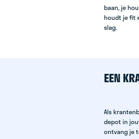
baan, je hou
houdt je fit
slag.
EEN KR
Als krantenb
depot in jo
ontvang je t