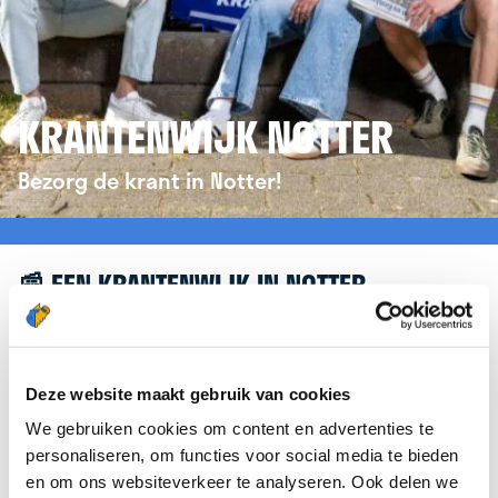
KRANTENWIJK NOTTER
Bezorg de krant in Notter!
📰 EEN KRANTENWIJK IN NOTTER
Leuk dat je geïnteresseerd bent in een
krantenwijk in Notter! Om je verder te helpen,
verwijzen we je graag door naar de website van
Deze website maakt gebruik van cookies
krantenbezorgen.nl
. Daar kun je je eenvoudig
We gebruiken cookies om content en advertenties te
aanmelden om de krant te bezorgen in Notter.
personaliseren, om functies voor social media te bieden
en om ons websiteverkeer te analyseren. Ook delen we