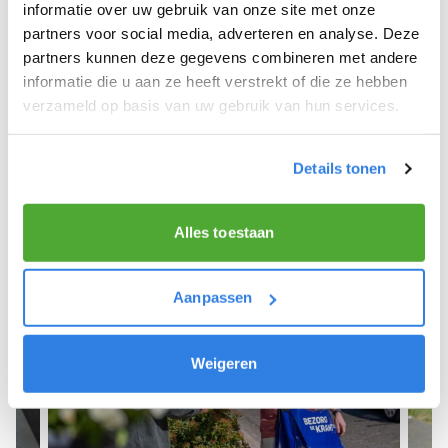
We hopen dat je snel aan de slag kunt en wensen
informatie over uw gebruik van onze site met onze
je veel succes! 🚴‍♂️💨
partners voor social media, adverteren en analyse. Deze
partners kunnen deze gegevens combineren met andere
informatie die u aan ze heeft verstrekt of die ze hebben
verzameld op basis van uw gebruik van hun services.
Meld je aan als krantenbezorger!
Details tonen
Alles toestaan
Aanpassen
Weigeren