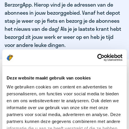
BerzorgApp. Hierop vind je de adressen van de
abonnees in jouw bezorggebied. Vanaf het depot
stap je weer op je fiets en bezorg je de abonnees
het nieuws van de dag! Als je je laatste krant hebt
bezorgd zit jouw werk er weer op en heb je tijd
voor andere leuke dingen.
DEZE KWALITEITEN HEEFT ONZE TOP
KRANTENBEZORGER
Deze website maakt gebruik van cookies
We gebruiken cookies om content en advertenties te
Je bent verantwoordelijk en zelfstandig
personaliseren, om functies voor social media te bieden
Je houdt van lekker bewegen in de frisse lucht
en om ons websiteverkeer te analyseren. Ook delen we
informatie over uw gebruik van onze site met onze
Je houdt vooral van fijn werk dat lekker bijverdient!
partners voor social media, adverteren en analyse. Deze
Je wordt blij van het bezorgen van het laatste nieuws
partners kunnen deze gegevens combineren met andere
informatie die u aan ze heeft verstrekt of die ze hebben