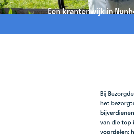
Een krantenwijk in Nunh
Bij Bezorgde
het bezorgte
bijverdienen
van die top 
voordelen: h