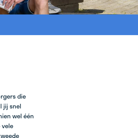
orgers die
jij snel
chien wel één
 vele
 tweede