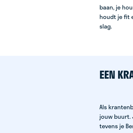
baan, je hou
houdt je fit
slag.
EEN KR
Als krantenb
jouw buurt.
tevens je Be