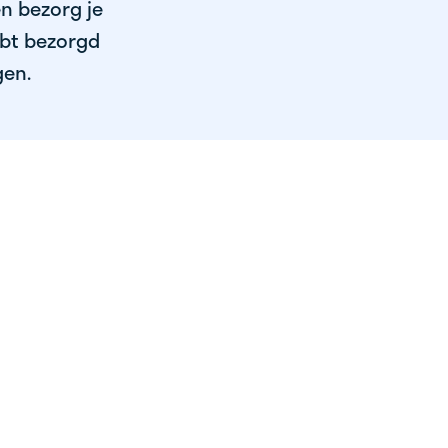
en bezorg je
ebt bezorgd
gen.