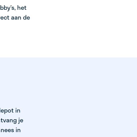
bby’s, het
irect aan de
depot in
tvang je
nnees in