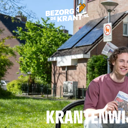
KRANTENWI