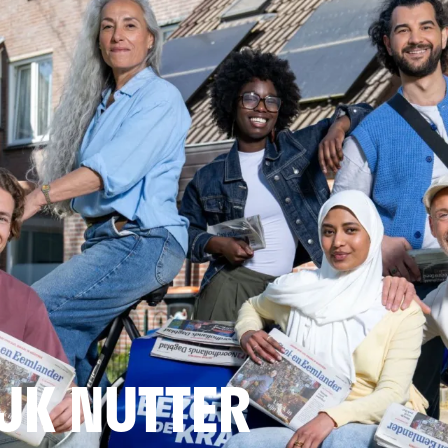
JK NUTTER