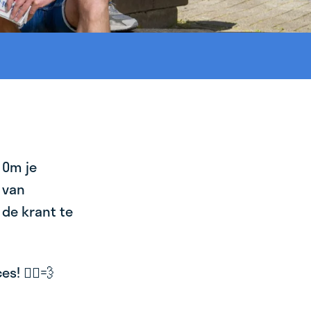
 Om je
 van
 de krant te
! 🚴‍♂️💨