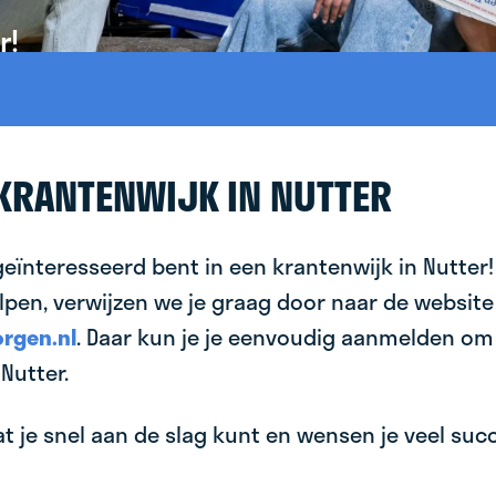
r!
 KRANTENWIJK IN NUTTER
geïnteresseerd bent in een krantenwijk in Nutter!
lpen, verwijzen we je graag door naar de website
rgen.nl
. Daar kun je je eenvoudig aanmelden om
Nutter.
 je snel aan de slag kunt en wensen je veel succes