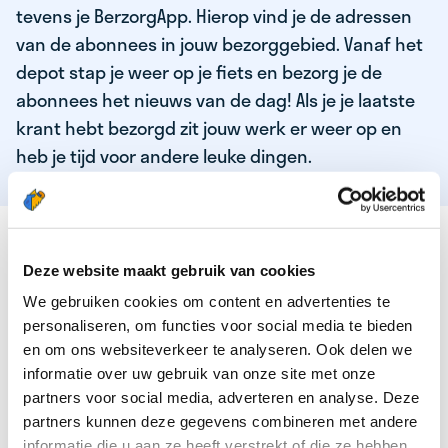
tevens je BerzorgApp. Hierop vind je de adressen
van de abonnees in jouw bezorggebied. Vanaf het
depot stap je weer op je fiets en bezorg je de
abonnees het nieuws van de dag! Als je je laatste
krant hebt bezorgd zit jouw werk er weer op en
heb je tijd voor andere leuke dingen.
DEZE KWALITEITEN HEEFT ONZE TOP
KRANTENBEZORGER
Deze website maakt gebruik van cookies
We gebruiken cookies om content en advertenties te
Je bent verantwoordelijk en zelfstandig
personaliseren, om functies voor social media te bieden
Je houdt van lekker bewegen in de frisse lucht
en om ons websiteverkeer te analyseren. Ook delen we
informatie over uw gebruik van onze site met onze
Je houdt vooral van fijn werk dat lekker bijverdient!
partners voor social media, adverteren en analyse. Deze
Je wordt blij van het bezorgen van het laatste nieuws
partners kunnen deze gegevens combineren met andere
informatie die u aan ze heeft verstrekt of die ze hebben