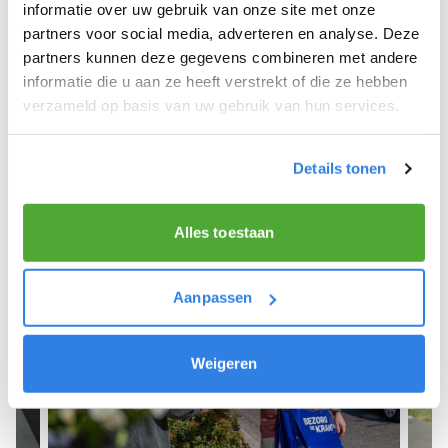
We hopen dat je snel aan de slag kunt en wensen
informatie over uw gebruik van onze site met onze
je veel succes! 🚴‍♂️💨
partners voor social media, adverteren en analyse. Deze
partners kunnen deze gegevens combineren met andere
informatie die u aan ze heeft verstrekt of die ze hebben
verzameld op basis van uw gebruik van hun services.
Meld je aan als krantenbezorger!
Details tonen
Alles toestaan
Aanpassen
Weigeren