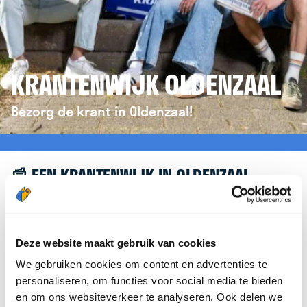
KRANTENWIJK OLDENZAAL
Bezorg de krant in Oldenzaal!
📰 EEN KRANTENWIJK IN OLDENZAAL
Leuk dat je geïnteresseerd bent in een
krantenwijk in Oldenzaal! Om je verder te helpen,
verwijzen we je graag door naar de website van
Deze website maakt gebruik van cookies
krantenbezorgen.nl
. Daar kun je je eenvoudig
We gebruiken cookies om content en advertenties te
aanmelden om de krant te bezorgen in Oldenzaal.
personaliseren, om functies voor social media te bieden
en om ons websiteverkeer te analyseren. Ook delen we