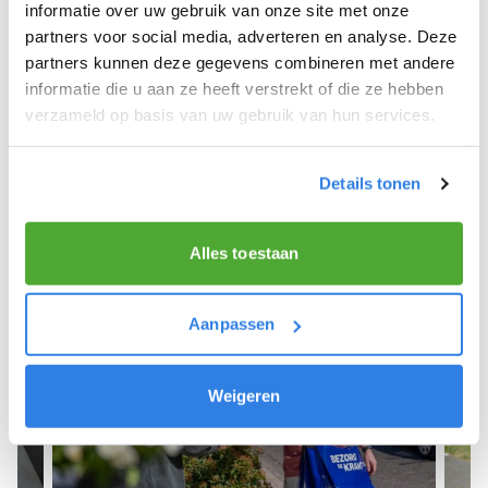
We hopen dat je snel aan de slag kunt en wensen
informatie over uw gebruik van onze site met onze
je veel succes! 🚴‍♂️💨
partners voor social media, adverteren en analyse. Deze
partners kunnen deze gegevens combineren met andere
informatie die u aan ze heeft verstrekt of die ze hebben
verzameld op basis van uw gebruik van hun services.
Meld je aan als krantenbezorger!
Details tonen
Alles toestaan
Aanpassen
Weigeren