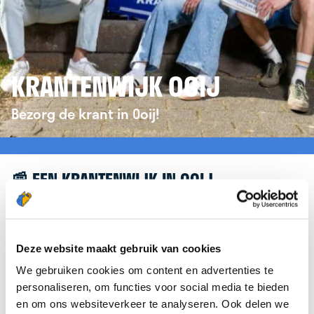
KRANTENWIJK OOIJ
Bezorg de krant in Ooij!
📰 EEN KRANTENWIJK IN OOIJ
Leuk dat je geïnteresseerd bent in een
krantenwijk in Ooij! Om je verder te helpen,
verwijzen we je graag door naar de website van
Deze website maakt gebruik van cookies
krantenbezorgen.nl
. Daar kun je je eenvoudig
We gebruiken cookies om content en advertenties te
aanmelden om de krant te bezorgen in Ooij.
personaliseren, om functies voor social media te bieden
en om ons websiteverkeer te analyseren. Ook delen we