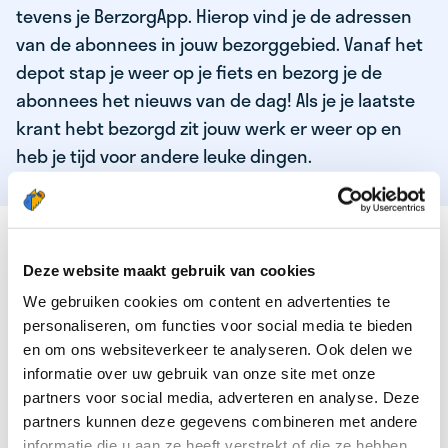
tevens je BerzorgApp. Hierop vind je de adressen
van de abonnees in jouw bezorggebied. Vanaf het
depot stap je weer op je fiets en bezorg je de
abonnees het nieuws van de dag! Als je je laatste
krant hebt bezorgd zit jouw werk er weer op en
heb je tijd voor andere leuke dingen.
DEZE KWALITEITEN HEEFT ONZE TOP
KRANTENBEZORGER
Deze website maakt gebruik van cookies
We gebruiken cookies om content en advertenties te
Je bent verantwoordelijk en zelfstandig
personaliseren, om functies voor social media te bieden
Je houdt van lekker bewegen in de frisse lucht
en om ons websiteverkeer te analyseren. Ook delen we
informatie over uw gebruik van onze site met onze
Je houdt vooral van fijn werk dat lekker bijverdient!
partners voor social media, adverteren en analyse. Deze
Je wordt blij van het bezorgen van het laatste nieuws
partners kunnen deze gegevens combineren met andere
informatie die u aan ze heeft verstrekt of die ze hebben