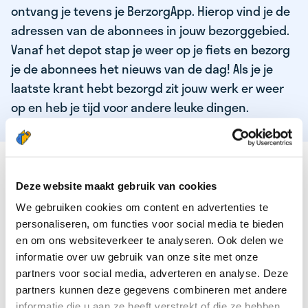
ontvang je tevens je BerzorgApp. Hierop vind je de
adressen van de abonnees in jouw bezorggebied.
Vanaf het depot stap je weer op je fiets en bezorg
je de abonnees het nieuws van de dag! Als je je
laatste krant hebt bezorgd zit jouw werk er weer
op en heb je tijd voor andere leuke dingen.
DEZE KWALITEITEN HEEFT ONZE TOP
KRANTENBEZORGER
Deze website maakt gebruik van cookies
We gebruiken cookies om content en advertenties te
Je bent verantwoordelijk en zelfstandig
personaliseren, om functies voor social media te bieden
Je houdt van lekker bewegen in de frisse lucht
en om ons websiteverkeer te analyseren. Ook delen we
informatie over uw gebruik van onze site met onze
Je houdt vooral van fijn werk dat lekker bijverdient!
partners voor social media, adverteren en analyse. Deze
Je wordt blij van het bezorgen van het laatste nieuws
partners kunnen deze gegevens combineren met andere
informatie die u aan ze heeft verstrekt of die ze hebben