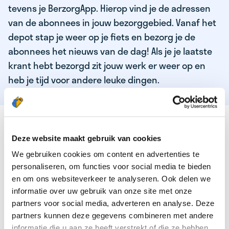
tevens je BerzorgApp. Hierop vind je de adressen
van de abonnees in jouw bezorggebied. Vanaf het
depot stap je weer op je fiets en bezorg je de
abonnees het nieuws van de dag! Als je je laatste
krant hebt bezorgd zit jouw werk er weer op en
heb je tijd voor andere leuke dingen.
DEZE KWALITEITEN HEEFT ONZE TOP
KRANTENBEZORGER
Deze website maakt gebruik van cookies
We gebruiken cookies om content en advertenties te
Je bent verantwoordelijk en zelfstandig
personaliseren, om functies voor social media te bieden
Je houdt van lekker bewegen in de frisse lucht
en om ons websiteverkeer te analyseren. Ook delen we
informatie over uw gebruik van onze site met onze
Je houdt vooral van fijn werk dat lekker bijverdient!
partners voor social media, adverteren en analyse. Deze
Je wordt blij van het bezorgen van het laatste nieuws
partners kunnen deze gegevens combineren met andere
informatie die u aan ze heeft verstrekt of die ze hebben