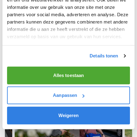
informatie over uw gebruik van onze site met onze
We hopen dat je snel aan de slag kunt en wensen
partners voor social media, adverteren en analyse. Deze
je veel succes! 🚴‍♂️💨
partners kunnen deze gegevens combineren met andere
informatie die u aan ze heeft verstrekt of die ze hebben
verzameld op basis van uw gebruik van hun services.
Meld je aan als krantenbezorger!
Details tonen
Alles toestaan
Aanpassen
Weigeren