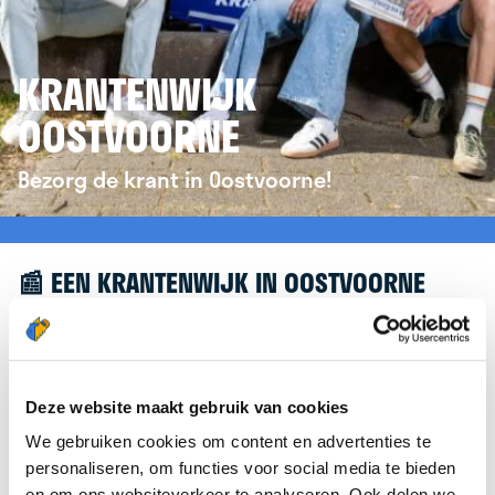
KRANTENWIJK
OOSTVOORNE
Bezorg de krant in Oostvoorne!
📰 EEN KRANTENWIJK IN OOSTVOORNE
Leuk dat je geïnteresseerd bent in een
krantenwijk in Oostvoorne! Om je verder te helpen,
verwijzen we je graag door naar de website van
Deze website maakt gebruik van cookies
krantenbezorgen.nl
. Daar kun je je eenvoudig
We gebruiken cookies om content en advertenties te
aanmelden om de krant te bezorgen in
personaliseren, om functies voor social media te bieden
Oostvoorne.
en om ons websiteverkeer te analyseren. Ook delen we